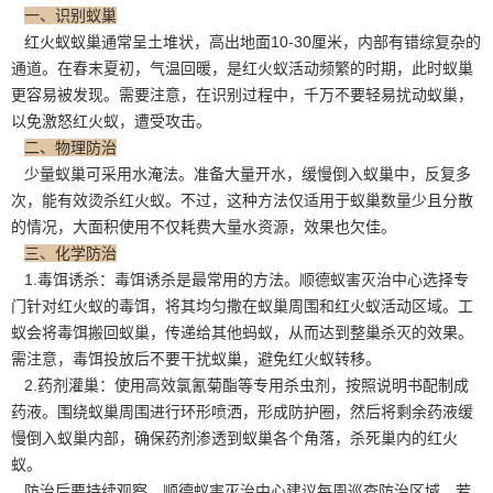
一、识别蚁巢
红火蚁蚁巢通常呈土堆状，高出地面10-30厘米，内部有错综复杂的
通道。在春末夏初，气温回暖，是红火蚁活动频繁的时期，此时蚁巢
更容易被发现。需要注意，在
识别过程
中，千万不要轻易扰动蚁巢，
以免激怒红火蚁，遭受攻击。
二、物理防治
少量蚁巢可采用水淹法。准备大量开水，缓慢倒入蚁巢中，反复多
次，能有效烫杀红火蚁。不过，这种方法仅适用于蚁巢数量少且分散
的情况，大面积使用不仅耗费大量水资源，效果也欠佳。
三、化学防治
1.毒饵诱杀：毒饵诱杀是最常用的方法。顺德蚁害灭治中心选择专
门针对红火蚁的毒饵，将其均匀撒在蚁巢周围和红火蚁活动区域。工
蚁会将毒饵搬回蚁巢，传递给其他蚂蚁，从而达到整巢杀灭的效果。
需注意，毒饵投放后不要干扰蚁巢，避免红火蚁转移。
2.药剂灌巢：使用高效氯氰菊酯等
专用杀虫剂
，按照说明书配制成
药液。围绕蚁巢周围进行环形喷洒，形成防护圈，然后将剩余药液缓
慢倒入蚁巢内部，确保药剂渗透到蚁巢各个角落，杀死巢内的红火
蚁。
防治后要持续观察，顺德蚁害灭治中心建议每周巡查防治区域，若