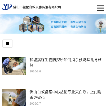
禅城病媒生物防控所如何消杀预防基孔肯雅
热
2026/8/6
佛山白蚁备案中心益伦专业灭白蚁，上门消
杀更省心
2026/7/7