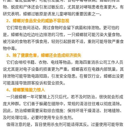
物、蜕皮和尸体还会引发
过敏反应
，尤其是对哮喘患者危害更大。有
研究表明，蟑螂过敏原是诱发儿童哮喘的重要因素之一。
2、蟑螂对食品安全的威胁不容忽视
它们常在夜间活动，爬过食物时会留下病菌和排泄物。更可怕的
是，蟑螂有边吃边吐边排泄的习性，一只蟑螂就可能污染大量食物。
被污染的食物若不慎食用，轻则引起肠胃不适，重则可能导致严重食
物中毒。
3、除了健康危害，蟑螂还会造成经济损失
它们会啃咬书籍、衣物、电线等物品，南海四害消杀公司工作人员
说尤其是对
电子设备
的损害更为严重。蟑螂喜欢在电器内部筑巢，其
排泄物可能导致电路短路，引发安全隐患。在餐饮行业，蟑螂出没更
可能直接导致顾客投诉和营业损失。
4、蟑螂繁殖能力惊人
一只雌蟑螂一年可繁殖上万只后代，若不及时防治，很快就会形成
庞大种群。它们善于躲藏在缝隙中，常规的清洁往往难以彻底清除。
因此，防治蟑螂需要采取综合措施：保持环境干燥清洁、封堵缝隙、
及时处理垃圾，必要时使用专业杀虫剂。
值得注意的是，盲目使用杀虫剂可能适得其反。过量使用可能导致