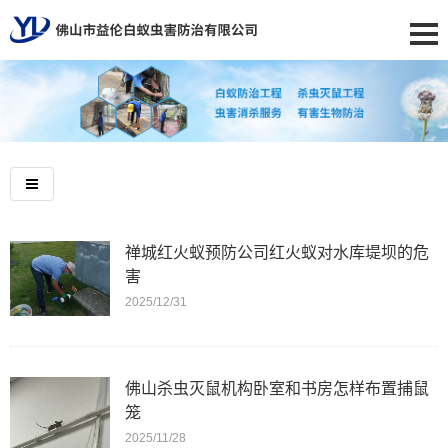
禅城红火蚁预防公司红火蚁对水库堤坝的危
害
2025/12/31
佛山杀虫灭鼠机构卧室和书房怎样布置捕鼠
笼
2025/11/28