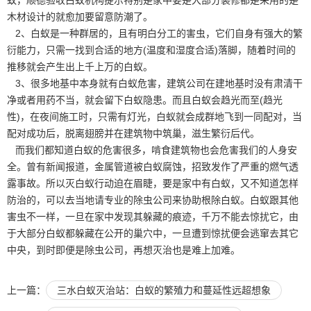
木材设计的就愈加要
留意防潮
了。
2、白蚁是一种群居的，且有明白分工的害虫，它们自身有强大的繁
衍能力，只需一找到合适的地方(温度和湿度合适)落脚，随着时间的
推移就会产生出上千上万的白蚁。
3、很多地基中本身就有白蚁危害，建筑公司在建地基时没有肃清干
净或者用药不当，就会留下白蚁隐患。而且白蚁会趋光而至(趋光
性)，在夜间施工时，只需有灯光，白蚁就会成群地飞到一同配对，当
配对成功后，脱离翅膀并在建筑物中筑巢，滋生繁衍后代。
而我们都知道白蚁的危害很多，啃食建筑物也会危害我们的人身安
全。曾有新闻报道，金属管道被
白蚁腐蚀
，招致发作了严重的燃气透
露事故。所以灭白蚁行动迫在眉睫，要是家中有白蚁，又不知道怎样
防治的，可以去当地请专业的除虫公司来协助根除白蚁。白蚁跟其他
害虫不一样，一旦在家中发现其躲藏的痕迹，千万不能去惊扰它，由
于大部分白蚁都躲藏在公开的巢穴中，一旦遭到惊扰便会逃窜去其它
中央，到时即便是除虫公司，再想灭治也是难上加难。
上一篇：
三水白蚁灭治站：白蚁的繁殖力和蔓延性远超想象