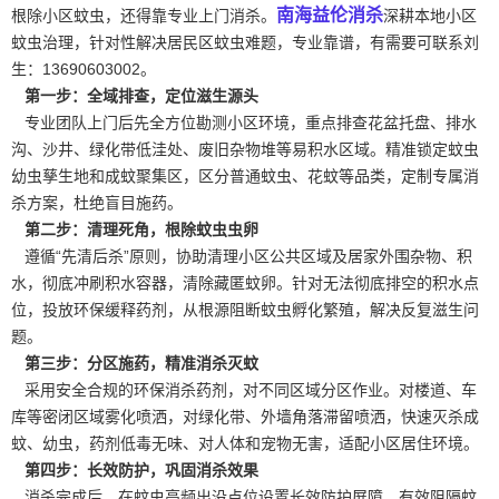
南海益伦消杀
根除小区蚊虫，还得靠专业上门消杀。
深耕本地小区
蚊虫治理，针对性解决居民区蚊虫难题，专业靠谱，有需要可联系刘
生：13690603002。
第一步：全域排查，定位滋生源头
专业团队上门后先全方位勘测小区环境，重点排查花盆托盘、排水
沟、沙井、绿化带低洼处、废旧杂物堆等易积水区域。精准
锁定蚊虫
幼虫孳生地和成蚊聚集区，区分普通蚊虫、花蚊等品类，定制专属消
杀方案，杜绝盲目施药。
第二步：清理死角，根除蚊虫虫卵
遵循“先清后杀”原则，协助清理小区公共区域及居家
外围杂物
、积
水，彻底冲刷积水容器，清除藏匿蚊卵。针对无法彻底排空的积水点
位，投放环保缓释药剂，从根源阻断蚊虫孵化繁殖，解决反复滋生问
题。
第三步：分区施药，精准消杀灭蚊
采用安全合规的环保消杀药剂，对不同区域分区作业。对楼道、车
库等密闭区域雾化喷洒，对绿化带、外墙角落滞留喷洒，快速灭杀成
蚊、幼虫，药剂低毒无味、对人体和宠物无害，适配小区居住环境。
第四步：长效防护，巩固消杀效果
消杀完成后，在蚊虫高频出没点位设置长效防护屏障，有效阻隔蚊