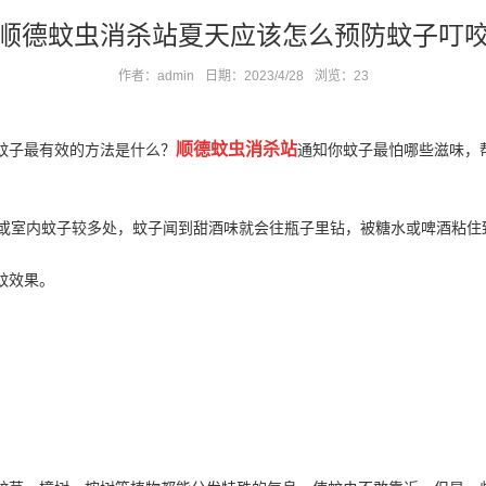
顺德蚊虫消杀站夏天应该怎么预防蚊子叮
作者：admin
日期：2023/4/28
浏览：
23
顺德蚊虫消杀站
蚊子最有效的方法是什么？
通知你蚊子最怕哪些滋味，
或
室内蚊子
较多处，蚊子闻到甜酒味就会往瓶子里钻，被糖水或啤酒粘住
蚊效果。