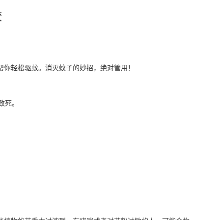
咬
帮你轻松驱蚊。消灭蚊子的妙招，绝对管用！
致死。