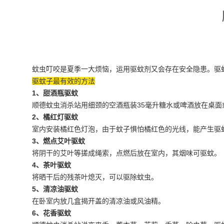
蚊虫叮咬是夏季一大烦恼，运用驱蚊剂又会存在安全隐患。驱
驱蚊子最有效的方法
1、甜酒瓶驱蚊
顺德蚊虫消杀站用细颈的空酒瓶装35毫升糖水或啤酒放在桌面
2、橘红灯驱蚊
室内安装橘红色灯泡，由于蚊子惧怕橘红色的光线，能产生驱
3、燃点艾叶驱蚊
将阴干的艾叶等搓成绳索，点燃后放在室内，其烟味可驱蚊。
4、茶叶驱蚊
将晒干后的残茶叶熄灭，可以驱除
蚊虫
。
5、清凉油驱蚊
在卧室内放几盒揭开盖的清凉油或风油精。
6、花香驱蚊