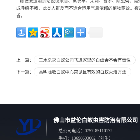
顺德蚊虫消杀站说夜来香、薰衣草、茉莉、香茅、除虫菊、驱蚊
成呼吸不畅，此类人群反而不适合运用气息浓郁的
植物驱蚊
。夜
香。
上一篇：
三水杀灭白蚁公司飞进家里的白蚁会不会有毒性
下一篇：
高明验收白蚁中心常见且有效的白蚁灭治方法
佛山市益伦白蚁虫害防治有限公司
总公司电话：0757-85110172
手机：13690603002（刘生）