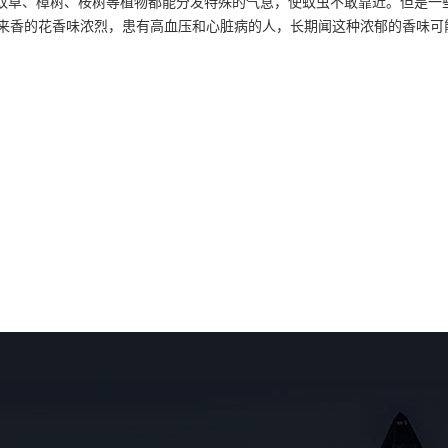
草、樟树、桉树等植物都能分发特殊的气息，使蚊虫不敢靠近。但是一
来香的花香味浓烈，患有高血压和心脏病的人，长期闻这种浓郁的香味可