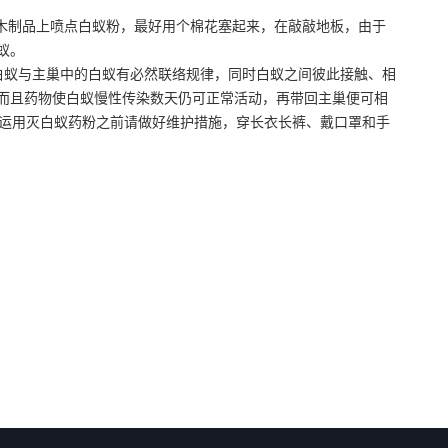
木制品上喷点白蚁粉，最好用个棉花塞起来，在敲敲地板，由于
蚁。
白蚁与主巢中的白蚁有必然联络规律，同时白蚁之间彼此接触、相
而且药物使白蚁慢性传染数天仍可正常活动，再带回主巢便可相
在运用灭白蚁药粉之前请做好维护措施，穿长衣长裤、戴口罩和手