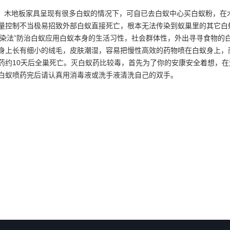
木地板家具呈现有很多白蚁的情况下，可自已去白蚁中心买白蚁粉，在
量控制不当极易招致外部白蚁直接死亡，根本无法传染到蚁巢里的其它白
染法”防治白蚁应用白蚁本身的生活习性，社会群体性，外出寻寻食物的
身上长有细小的绒毛，皮肤潮湿，容易把慢性高效的药物喷在白蚁身上，
药约10天后全巢死亡。灭白蚁药比较毒，首先为了你的安康安全着想，
白蚁喷药完后请认真用消毒液或洗手液清洗自己的双手。