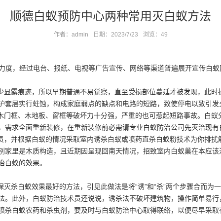
顺德白蚁预防中心两种常用灭白蚁方法
作者：admin
日期：2023/7/23
浏览：
49
力度，经过电台、报纸、电视等广告宣传、网络等渠道普遍展开宣传白蚁
显露痕迹，所以早期普通不易觉察，直至受损部位蔓延才被发现，此时
护套层实行蛀蚀，构成家庭弱点的缺点和电路的短路，致使停电以致引发
门框、木地板、窗框等破坏力十分强，严重的也可惹起短路事故。白蚁
，需求全面重新装修，在重新装修前必需请专业白蚁防治公司先灭治现有
员，并根据白蚁的情况采取室内
诱杀白蚁
或喷药直杀白蚁粉技术为你排扰
别家里是木质构造，且近期因呈现回南天情况，招致室内白蚁巢在本应该
治白蚁的效果。
灭杀白蚁效果最好的方法，引见此做法是将“诱”和“杀”两个步骤合而为
法。此外，白蚁防治技术员还说说，诱杀法不破坏建筑物，操作简单易行
喷杀白蚁农药和杀虫剂，要及时与白蚁防治中心取得联络，以便尽早采取