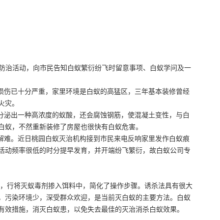
防治活动，向市民告知白蚁繁衍纷飞时留意事项、白蚁学问及一
损伤已十分严重，家里环境是白蚁的高猛区，三年基本装修曾经
火灾。
分泌出一种高浓度的蚁酸，还会腐蚀钢筋，使混凝土变性，与白
白蚁，不然重新装修了房屋也很快有白蚁危害。
解难。近日桃园白蚁灭治机构接到市民来电反响家里发作白蚁痕
活动频率很低的时分提早发育，并开端纷飞繁衍，故白蚁公司专
一，行将灭蚁毒剂掺入饵料中，简化了操作步骤。诱杀法具有很大
，污染环境少，深受群众欢迎，是当前灭白蚁的主要方法。白蚁
有效措施，消灭白蚁患，以免失去最佳的灭治消杀白蚁效果。