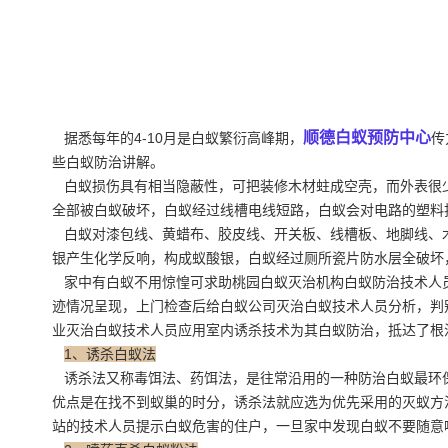
顺德白蚁预防中心
据悉每年的4-10月是白蚁繁衍高峰期，
传
些白蚁防治讲解。
白蚁损伤具有相当隐蔽性，可把装修木材蛀成空壳，而外表很少
全部被白蚁破坏，白蚁经过线槽电线短路，白蚁会对电路的塑料
白蚁对漆包线、黄蜡布、胶皮线、开关板、线槽板、地脚线、木
银产生化学反响，构成蚁酸银，白蚁经过厕所瓷片防水层全破坏
家中有白蚁不用惊惶可求助桃园白蚁灭治机构白蚁防治技术人
迹情况呈现，上门检查后给白蚁公司灭治白蚁技术人员分析，判
业灭治白蚁技术人员应用室内诱杀技术为其白蚁防治，抵达了根
1、诱杀白蚁法
诱杀法又称毒饵法、药饵法，是往常沿用的一种防治白蚁最环保
优点是在找不到蚁巢的时分，诱杀法就应选为优先采用的灭蚁方
站的技术人员提示
白蚁危害
的住户，一旦家中发现白蚁不要随意