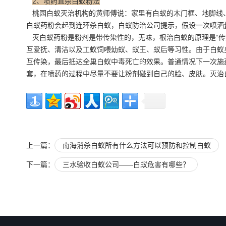
2、喷药直杀白蚁粉法
桃园白蚁灭治机构的黄师傅说：家里有白蚁的木门框、地脚线、
白蚁药粉会起到连环杀白蚁，白蚁防治公司提示，假设一次喷洒
灭白蚁药粉是粉剂是带传染性的，无味，根治白蚁的原理是“传
互爱抚、清洁以及工蚁饲喂幼蚁、蚁王、蚁后等习性。由于白蚁
互传染，最后抵达全巢白蚁中毒死亡的效果。普通情况下一次施
套，在喷药的过程中尽量不要让粉剂碰到自己的脸、皮肤。灭治
上一篇：
南海消杀白蚁所有什么方法可以预防和控制白蚁
下一篇：
三水验收白蚁公司——白蚁危害有哪些？