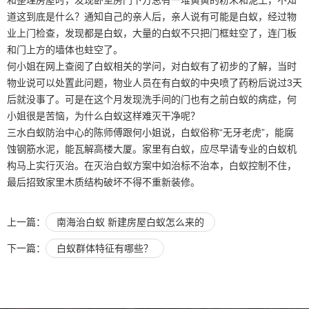
道这到底是什么？通知自己的亲人后，亲人说有可能是白蚁，经过物
业上门检查，发现都是白蚁，大量的白蚁不只把门框蛀空了，连门板
和门上方的墙体也蛀空了。
何小姐在网上查阅了白蚁相关的学问，对白蚁有了初步的了解，当时
物业说可以处置此问题，物业人员在有白蚁的中央喷了药粉后说过3天
后就没事了。可是在这个月发现洗手间的门也有之前白蚁的病症，何
小姐很是苦恼，为什么白蚁这样难灭干净呢？
三水白蚁防治中心的陈师傅跟何小姐说，白蚁俗称“无牙老虎”，能腐
蚀钢筋水泥，能瓦解高楼大厦。家里有白蚁，应尽早请专业的白蚁机
构马上实行灭治。在灭治白蚁方案中如治标不治本，白蚁控制不住，
最后招致家里木质结构破坏不得不重新装修。
上一篇：
南海治白蚁 新建房屋白蚁怎么来的
下一篇：
白蚁群体特征有哪些？