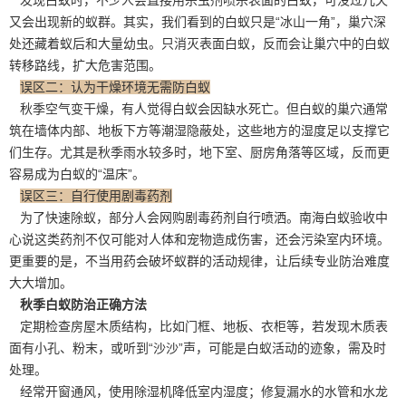
又会出现新的蚁群。其实，我们看到的白蚁只是“冰山一角”，巢穴深
处还藏着蚁后和
大量幼虫
。只消灭表面白蚁，反而会让巢穴中的白蚁
转移路线，扩大危害范围。
误区二：认为干燥环境无需防白蚁
秋季空气变干燥，有人觉得白蚁会因缺水死亡。但白蚁的巢穴通常
筑在墙体内部、地板下方等潮湿隐蔽处，这些地方的湿度足以支撑它
们生存。尤其是秋季雨水较多时，地下室、厨房角落等区域，反而更
容易成为白蚁的“温床”。
误区三：自行使用剧毒药剂
为了快速除蚁，部分人会网购剧毒药剂自行喷洒。南海白蚁验收中
心说这类药剂不仅可能对人体和宠物造成伤害，还会污染室内环境。
更重要的是，不当用药会破坏蚁群的活动规律，让后续专业防治难度
大大增加。
秋季白蚁防治正确方法
定期检查房屋木质结构，比如门框、地板、衣柜等，若发现木质表
面有小孔、粉末，或听到“沙沙”声，可能是白蚁活动的迹象，需及时
处理。
经常开窗通风，使用除湿机降低室内湿度；
修复漏水
的水管和水龙